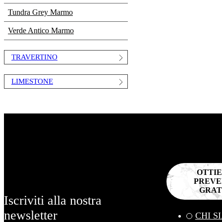
Tundra Grey Marmo
Verde Antico Marmo
TRAVERTINO
LIMESTONE
OTTIE
PREVE
GRAT
Iscriviti alla nostra
newsletter
CHI S