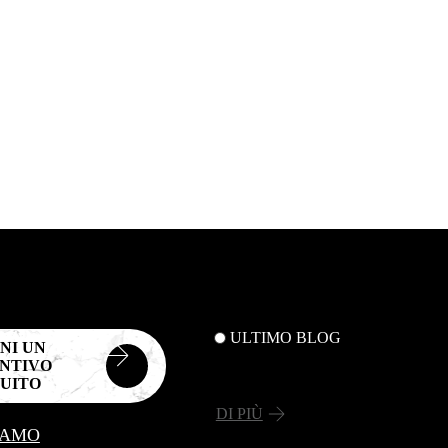
ULTIMO BLOG
NI UN
NTIVO
UITO
DI PIÙ
IAMO