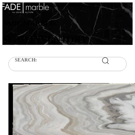
Availability cannot be guaranteed. Please contact us to verify the
inventory.
FADE MARBLE
SLAB INVENTORY
SEARCH: