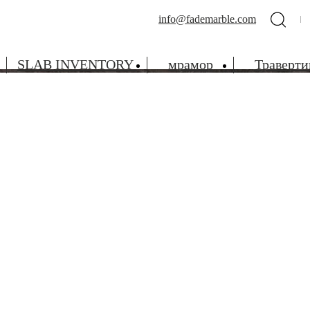
info@fademarble.com
SLAB INVENTORY
мрамор
Траверти