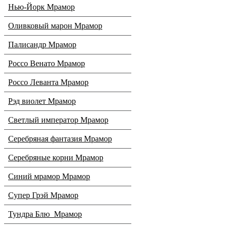
Нью-Йорк Мрамор
Оливковый марон Мрамор
Палисандр Мрамор
Россо Венато Мрамор
Россо Леванта Мрамор
Рэд виолет Мрамор
Светлый император Мрамор
Серебряная фантазия Мрамор
Серебряные корни Мрамор
Синий мрамор Мрамор
Супер Грэй Мрамор
Тундра Блю Мрамор