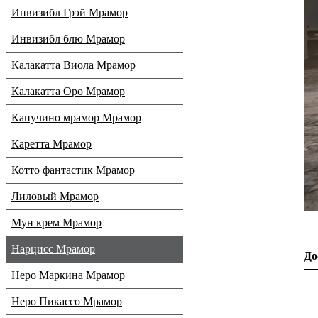
Инвизибл Грэй Мрамор
Инвизибл блю Мрамор
Калакатта Виола Мрамор
Калакатта Оро Мрамор
Капучино мрамор Мрамор
Каретта Мрамор
Котто фантастик Мрамор
Лиловый Мрамор
Мун крем Мрамор
Нарцисс Мрамор
До
Неро Маркина Мрамор
Неро Пикассо Мрамор