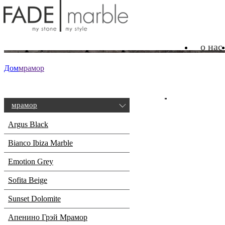
мрамор
Нарцисс Мрамор
о нас
Дом
мрамор
мрамор
Argus Black
Bianco Ibiza Marble
Emotion Grey
Sofita Beige
Sunset Dolomite
Апенино Грэй Мрамор