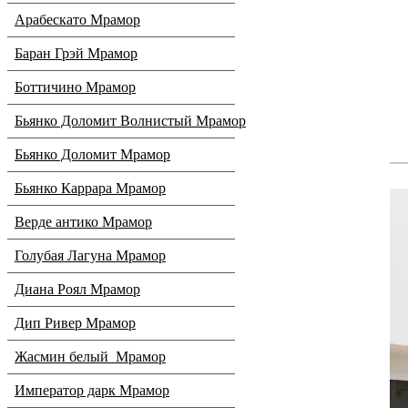
Арабескато Мрамор
Баран Грэй Мрамор
Боттичино Мрамор
Бьянко Доломит Волнистый Мрамор
Бьянко Доломит Мрамор
Бьянко Каррара Мрамор
Верде антико Мрамор
Голубая Лагуна Мрамор
Диана Роял Мрамор
Дип Ривер Мрамор
Жасмин белый Мрамор
Император дарк Мрамор