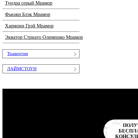
Тундра серый Мрамор
Фьюжн Блэк Мрамор
Хармони Грэй Мрамор
Экватор Стриато Олимпико Мрамор
Травертин
ЛАЙМСТОУН
ПОЛУ
БЕСПЛ
КОНСУЛ