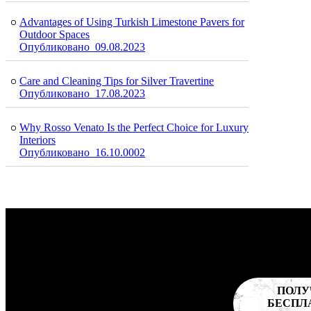
Advantages of Using Turkish Limestone Pavers for
Outdoor Spaces
Опубликовано 09.08.2023
Care and Cleaning Tips for Silver Travertine
Опубликовано 17.08.2023
Why Rosso Venato Is the Perfect Choice for Luxury
Interiors
Опубликовано 16.10.0002
ПОЛУ
БЕСПЛ